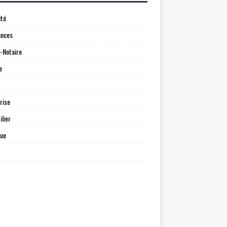
ité
ances
-Notaire
e
rise
lier
que