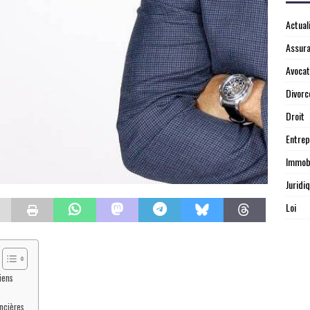
Actual
Assur
Avocat
Divorc
Droit
Entrep
Immobi
Juridi
Loi
iens
ancières