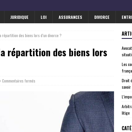
JURIDIQUE
LOI
ASSURANCES
DIVORCE
ENTR
ARTI
 répartition des biens lors d’un divorce ?
Avocat
 répartition des biens lors
situat
Les co
frança
Droit 
Commentaires fermés
savoir
L’impo
Arbitr
litige
CATÉ