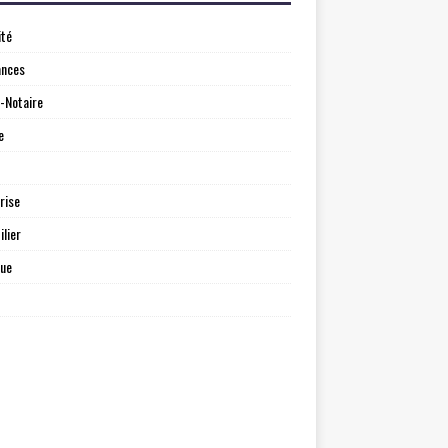
ité
ances
-Notaire
e
rise
lier
que