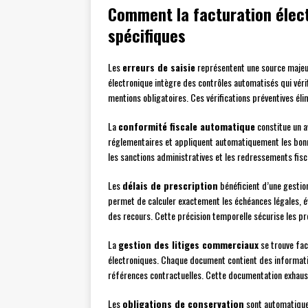
Comment la facturation élect
spécifiques
Les
erreurs de saisie
représentent une source majeure
électronique intègre des contrôles automatisés qui véri
mentions obligatoires. Ces vérifications préventives él
La
conformité fiscale automatique
constitue un av
réglementaires et appliquent automatiquement les bonn
les sanctions administratives et les redressements fisc
Les
délais de prescription
bénéficient d’une gestio
permet de calculer exactement les échéances légales, é
des recours. Cette précision temporelle sécurise les p
La
gestion des litiges commerciaux
se trouve fac
électroniques. Chaque document contient des information
références contractuelles. Cette documentation exhausti
Les
obligations de conservation
sont automatiquem