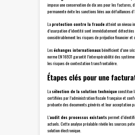
impose une conservation de dix ans pour les factures, 
permanente évite les sanctions liées aux défaillances d’
La
protection contre la fraude
atteint un niveau i
d’usurpation d’identité sont immédiatement détectées p
considérablement les risques de préjudice financier et 
Les
échanges internationaux
bénéficient d’une séc
norme EN 16931 garantit l’interopérabilité des système
les risques de contestation transfrontalière.
Étapes clés pour une factura
La
sélection de la solution technique
constitue l
certifiées par l’administration fiscale française et con
probante des documents générés et leur acceptation pa
L’
audit des processus existants
permet d’identifie
actuels. Cette analyse préalable révèle les sources pote
solution électronique.