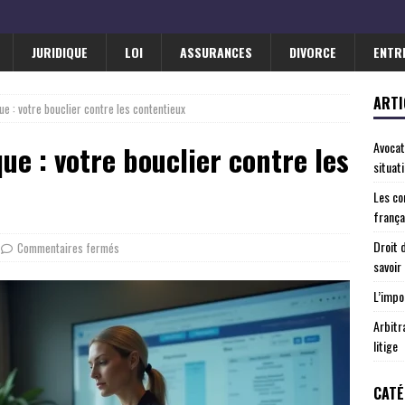
JURIDIQUE
LOI
ASSURANCES
DIVORCE
ENTR
ARTI
ue : votre bouclier contre les contentieux
Avocat
ue : votre bouclier contre les
situat
Les co
frança
Droit 
Commentaires fermés
savoir
L’impo
Arbitr
litige
CATÉ