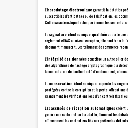
L’
horodatage électronique
garantit la datation pr
susceptibles d’antidatage ou de falsification, les doc
Cette caractéristique technique élimine les contestation
La
signature électronique qualifiée
apporte une d
règlement eIDAS au niveau européen, elle confère à la fa
document manuscrit. Les tribunaux de commerce reconn
L’
intégrité des données
constitue un autre pilier de
des algorithmes de hachage cryptographique qui détect
la contestation de l’authenticité d’un document, élimina
La
conservation électronique
respecte les exigence
protégées contre la corruption et la perte, offrent une d
grandement les vérifications lors d’un contrôle fiscal ou
Les
accusés de réception automatiques
créent u
génère une confirmation horodatée, éliminant les débats
efficacement les contentieux liés aux prétendus défauts 