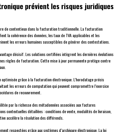
ronique prévient les risques juridiques
 de contentieux dans la facturation traditionnelle. La facturation
fient la cohérence des données, les taux de TVA applicables et les
iminent les erreurs humaines susceptibles de générer des contestations.
antage décisif. Les solutions certifiées intègrent les dernières évolutions
es règles de facturation. Cette mise à jour permanente protège contre
aux.
n optimisée grâce à la facturation électronique. L’horodatage précis
vitant les erreurs de computation qui peuvent compromettre l’exercice
rocédures de recouvrement.
ilitée par la richesse des métadonnées associées aux factures
s contextuelles détaillées : conditions de vente, modalités de livraison,
ve accélère la résolution des différends.
ent respectées grâce aux systèmes d’archivage électronique. La loi