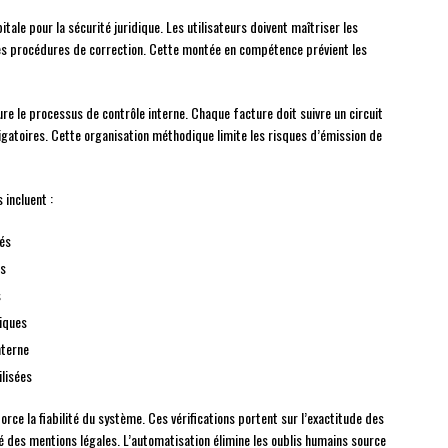
ale pour la sécurité juridique. Les utilisateurs doivent maîtriser les
 les procédures de correction. Cette montée en compétence prévient les
re le processus de contrôle interne. Chaque facture doit suivre un circuit
ligatoires. Cette organisation méthodique limite les risques d’émission de
 incluent :
tés
es
s
iques
nterne
ilisées
orce la fiabilité du système. Ces vérifications portent sur l’exactitude des
té des mentions légales. L’automatisation élimine les oublis humains source