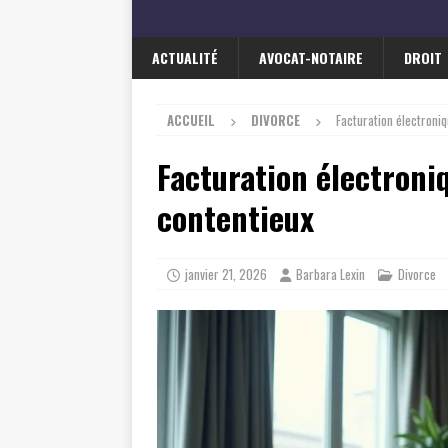
ACTUALITÉ
AVOCAT-NOTAIRE
DROIT
ACCUEIL
DIVORCE
Facturation électroniq
Facturation électroniq
contentieux
janvier 21, 2026
Barbara Lexin
Divorce