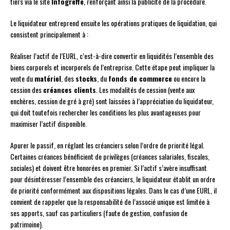
tiers via le site
Infogreffe
, renforçant ainsi la publicité de la procédure.
Le liquidateur entreprend ensuite les opérations pratiques de liquidation, qui
consistent principalement à :
Réaliser l’actif de l’EURL, c’est-à-dire convertir en liquidités l’ensemble des
biens corporels et incorporels de l’entreprise. Cette étape peut impliquer la
vente du
matériel
, des
stocks
, du
fonds de commerce
ou encore la
cession des
créances clients
. Les modalités de cession (vente aux
enchères, cession de gré à gré) sont laissées à l’appréciation du liquidateur,
qui doit toutefois rechercher les conditions les plus avantageuses pour
maximiser l’actif disponible.
Apurer le passif, en réglant les créanciers selon l’ordre de priorité légal.
Certaines créances bénéficient de privilèges (créances salariales, fiscales,
sociales) et doivent être honorées en premier. Si l’actif s’avère insuffisant
pour désintéresser l’ensemble des créanciers, le liquidateur établit un ordre
de priorité conformément aux dispositions légales. Dans le cas d’une EURL, il
convient de rappeler que la responsabilité de l’associé unique est limitée à
ses apports, sauf cas particuliers (faute de gestion, confusion de
patrimoine).