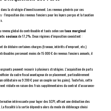
dans la stratégie d’investissement. Les revenus générés par ces
: l’imposition des revenus fonciers pour les loyers perçus et la taxation
ts.
u revenu global du contribuable et taxés selon son
taux marginal
nts sociaux
de 17,2%. Deux régimes d’imposition coexistent :
met de déduire certaines charges (travaux, intérêts d’emprunt, etc.)
ntribuables percevant moins de 15 000 € de revenus fonciers annuels, il
épargnants peuvent recourir à plusieurs stratégies. L’acquisition de parts
ficier du cadre fiscal avantageux de ce placement, particulièrement
 célibataire ou 9 200 € pour un couple sur les gains). Toutefois, cette
nt réduite en raison des frais supplémentaires du contrat d’assurance-
ternative intéressante pour loger des SCPI, offrant une déduction des
La fiscalité à la sortie dépendra alors du mode de déblocage choisi