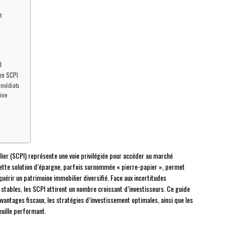
e
I
 en SCPI
mmédiats
oine
lier (SCPI) représente une voie privilégiée pour accéder au marché
 Cette solution d’épargne, parfois surnommée « pierre-papier », permet
uérir un patrimoine immobilier diversifié. Face aux incertitudes
stables, les SCPI attirent un nombre croissant d’investisseurs. Ce guide
antages fiscaux, les stratégies d’investissement optimales, ainsi que les
euille performant.