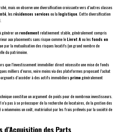
hé, mais on observe une diversification croissante vers d’autres classes
anté
, les
résidences services
ou la
logistique
. Cette diversification
.
 à générer un
rendement
relativement stable, généralement compris
rieur aux placements sans risque comme le
Livret A
ou les
fonds en
e par la mutualisation des risques locatifs (un grand nombre de
elle du patrimoine.
lors que l’investissement immobilier direct nécessite une mise de fonds
ques milliers d’euros, voire moins via des plateformes proposant l’achat
pargnants d’accéder à des actifs immobiliers
prime
généralement
 technique constitue un argument de poids pour de nombreux investisseurs.
I n’a pas à se préoccuper de la recherche de locataires, de la gestion des
é a néanmoins un coût, matérialisé par les frais prélevés par la société de
s d’Acquisition des Parts