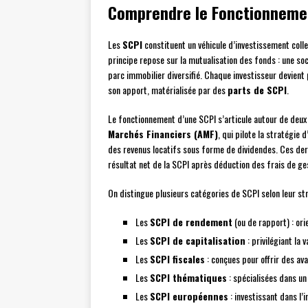
Comprendre le Fonctionnemen
Les
SCPI
constituent un véhicule d’investissement col
principe repose sur la mutualisation des fonds : une so
parc immobilier diversifié. Chaque investisseur devient
son apport, matérialisée par des
parts de SCPI
.
Le fonctionnement d’une SCPI s’articule autour de deux 
Marchés Financiers (AMF)
, qui pilote la stratégie 
des revenus locatifs sous forme de dividendes. Ces der
résultat net de la SCPI après déduction des frais de ges
On distingue plusieurs catégories de SCPI selon leur st
Les
SCPI de rendement
(ou de rapport) : ori
Les
SCPI de capitalisation
: privilégiant la 
Les
SCPI fiscales
: conçues pour offrir des ava
Les
SCPI thématiques
: spécialisées dans un 
Les
SCPI européennes
: investissant dans l’