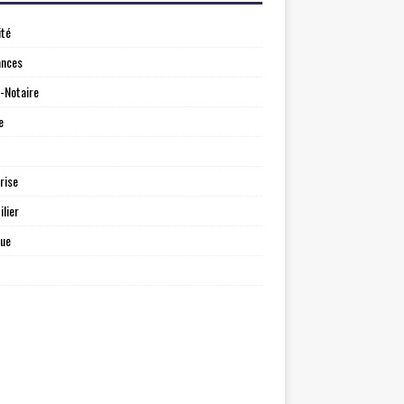
ité
ances
-Notaire
e
rise
lier
que