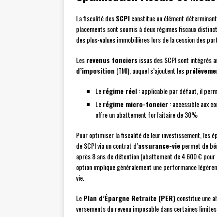
La fiscalité des
SCPI
constitue un élément déterminant 
placements sont soumis à deux régimes fiscaux distincts 
des plus-values immobilières lors de la cession des par
Les
revenus fonciers
issus des SCPI sont intégrés a
d’imposition
(TMI), auquel s’ajoutent les
prélèveme
Le
régime réel
: applicable par défaut, il per
Le
régime micro-foncier
: accessible aux co
offre un abattement forfaitaire de 30%
Pour optimiser la fiscalité de leur investissement, les 
de SCPI via un contrat d’
assurance-vie
permet de béné
après 8 ans de détention (abattement de 4 600 € pour un
option implique généralement une performance légèreme
vie.
Le
Plan d’Épargne Retraite (PER)
constitue une al
versements du revenu imposable dans certaines limites. 