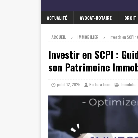
ACTUALITÉ
AVOCAT-NOTAIRE
DROIT
ACCUEIL
IMMOBILIER
Investir en SCPI 
Investir en SCPI : Gu
son Patrimoine Immob
juillet 12, 2025
Barbara Lexin
Immobilier