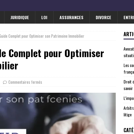
JURIDIQUE
LOI
ASSURANCES
DIVORCE
ENTR
ARTI
: Guide Complet pour Optimiser son Patrimoine Immobilier
Avocat
ide Complet pour Optimiser
situat
ilier
Les co
frança
Droit 
Commentaires fermés
savoir
L’impo
Arbitr
litige
CATÉ