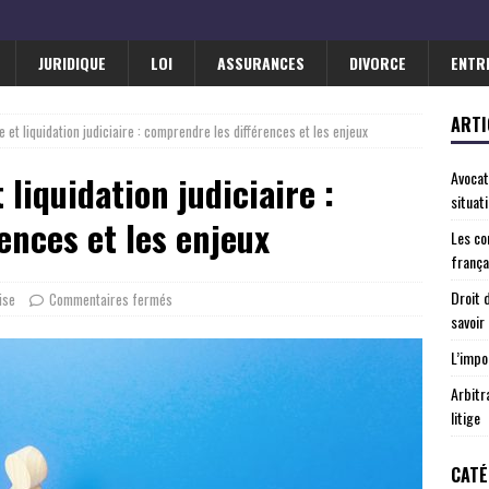
JURIDIQUE
LOI
ASSURANCES
DIVORCE
ENTR
ARTI
e et liquidation judiciaire : comprendre les différences et les enjeux
Avocat
 liquidation judiciaire :
situat
ences et les enjeux
Les co
frança
Droit 
ise
Commentaires fermés
savoir
L’impo
Arbitr
litige
CATÉ