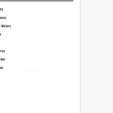
ité
ances
-Notaire
e
rise
lier
que