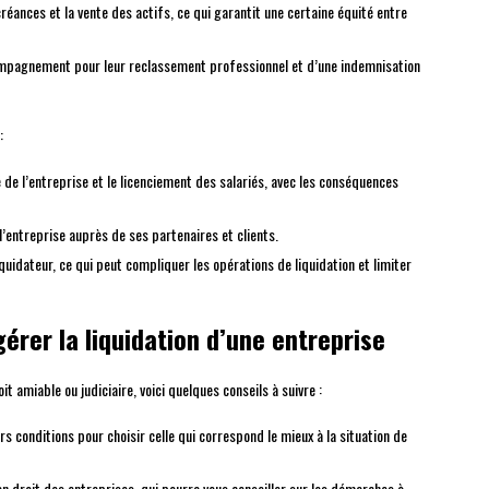
créances et la vente des actifs, ce qui garantit une certaine équité entre
compagnement pour leur reclassement professionnel et d’une indemnisation
:
é de l’entreprise et le licenciement des salariés, avec les conséquences
l’entreprise auprès de ses partenaires et clients.
iquidateur, ce qui peut compliquer les opérations de liquidation et limiter
érer la liquidation d’une entreprise
it amiable ou judiciaire, voici quelques conseils à suivre :
s conditions pour choisir celle qui correspond le mieux à la situation de
n droit des entreprises, qui pourra vous conseiller sur les démarches à