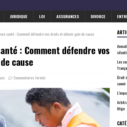
JURIDIQUE
LOI
ASSURANCES
DIVORCE
ENTR
ARTI
ance santé : Comment défendre vos droits et obtenir gain de cause
Avocat
santé : Comment défendre vos
situat
 de cause
Les co
frança
Droit 
ces
Commentaires fermés
savoir
L’impo
Arbitr
litige
CATÉ