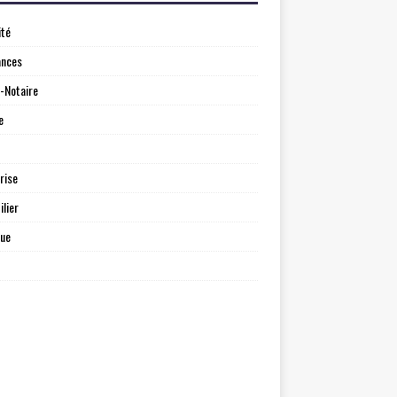
ité
ances
-Notaire
e
rise
lier
que