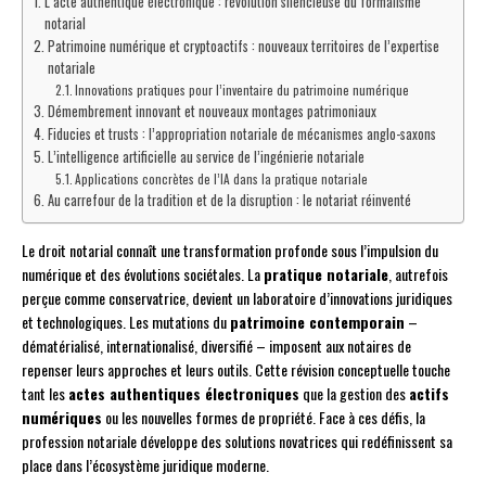
L’acte authentique électronique : révolution silencieuse du formalisme
notarial
Patrimoine numérique et cryptoactifs : nouveaux territoires de l’expertise
notariale
Innovations pratiques pour l’inventaire du patrimoine numérique
Démembrement innovant et nouveaux montages patrimoniaux
Fiducies et trusts : l’appropriation notariale de mécanismes anglo-saxons
L’intelligence artificielle au service de l’ingénierie notariale
Applications concrètes de l’IA dans la pratique notariale
Au carrefour de la tradition et de la disruption : le notariat réinventé
Le droit notarial connaît une transformation profonde sous l’impulsion du
numérique et des évolutions sociétales. La
pratique notariale
, autrefois
perçue comme conservatrice, devient un laboratoire d’innovations juridiques
et technologiques. Les mutations du
patrimoine contemporain
–
dématérialisé, internationalisé, diversifié – imposent aux notaires de
repenser leurs approches et leurs outils. Cette révision conceptuelle touche
tant les
actes authentiques électroniques
que la gestion des
actifs
numériques
ou les nouvelles formes de propriété. Face à ces défis, la
profession notariale développe des solutions novatrices qui redéfinissent sa
place dans l’écosystème juridique moderne.