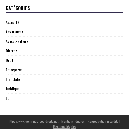
CATÉGORIES
Actualité
Assurances
Avocat-Notaire
Divorce
Droit
Entreprise
Immobilier
Juridique
Loi
https://www.connaitre-ses-droits.net - Mentions légales - Reproduction interdite
|
Mentions légales