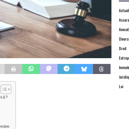
Actual
Assur
Avocat
Divorc
Droit
Entrep
Immobi
Juridi
Loi
t-il ?
rincipes