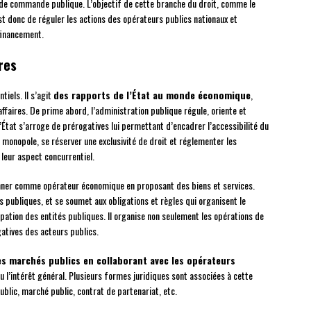
 de commande publique. L’objectif de cette branche du droit, comme le
est donc de réguler les actions des opérateurs publics nationaux et
financement.
ires
tiels. Il s’agit
des rapports de l’État au monde économique
,
ffaires. De prime abord, l’administration publique régule, oriente et
’État s’arroge de prérogatives lui permettant d’encadrer l’accessibilité du
un monopole, se réserver une exclusivité de droit et réglementer les
leur aspect concurrentiel.
ionner comme opérateur économique en proposant des biens et services.
es publiques, et se soumet aux obligations et règles qui organisent le
ipation des entités publiques. Il organise non seulement les opérations de
gatives des acteurs publics.
les marchés publics en collaborant avec les opérateurs
ou l’intérêt général. Plusieurs formes juridiques sont associées à cette
public, marché public, contrat de partenariat, etc.