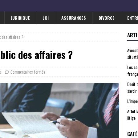
JURIDIQUE
LOI
ASSURANCES
DIVORCE
ENTR
ARTI
c des affaires ?
Avocat
blic des affaires ?
situat
Les co
t
Commentaires fermés
frança
Droit 
savoir
L’impo
Arbitr
litige
CATÉ