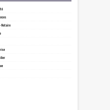
ité
ances
-Notaire
e
rise
lier
que